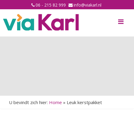
06 - 215 82 999
info@viakarl.nl
Me
U bevindt zich hier:
Home
»
Leuk kerstpakket