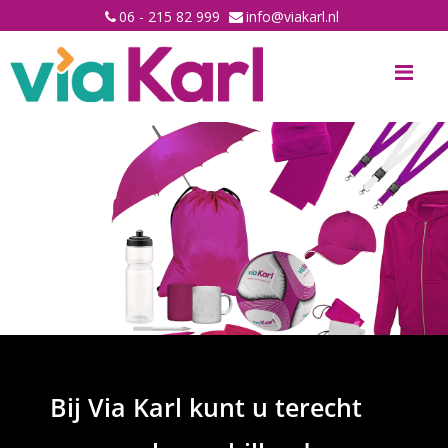
06 - 215 82 999
info@viakarl.nl
Me
Bij Via Karl kunt u terecht