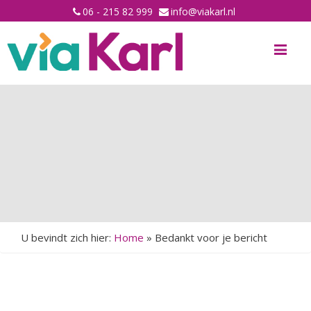
06 - 215 82 999
info@viakarl.nl
Me
U bevindt zich hier:
Home
»
Bedankt voor je bericht