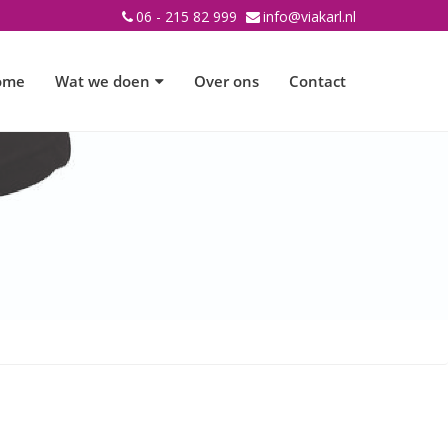
06 - 215 82 999
info@viakarl.nl
ome
Wat we doen
Over ons
Contact