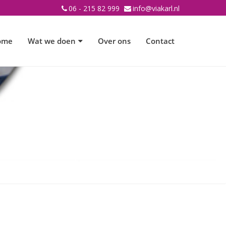
06 - 215 82 999
info@viakarl.nl
ome
Wat we doen
Over ons
Contact